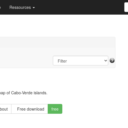
e
Ressources
map of Cabo-Verde islands.
about
Free download
free